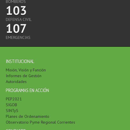
BOMBEROS
103
DEFENSA CIVIL
107
EMERGENCIAS
INSTITUCIONAL
Misión, Visión y Función
Informes de Gestión
Autoridades
PROGRAMAS EN ACCIÓN
PEP2021
SIGOB
SINTyS
Planes de Ordenamiento
Observatorio Pyme Regional Corrientes