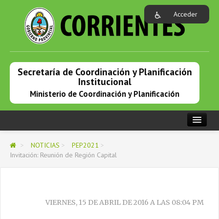
Acceder
Secretaría de Coordinación y Planificación
Institucional
Ministerio de Coordinación y Planificación
PORTADA
>
NOTICIAS
>
PEP2021
>
Invitación: Reunión de Región Capital
INSTITUCIONAL
PROGRAMAS EN ACCIÓN
NOTICIAS
VIERNES, 15 DE ABRIL DE 2016 A LAS 08:04 PM
ENLACES DE INTERÉS