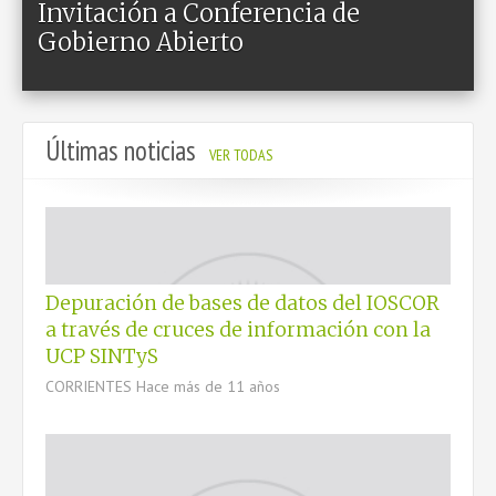
Invitación a Conferencia de
MCYP
Gobierno Abierto
Últimas noticias
CONTACTO
VER TODAS
Depuración de bases de datos del IOSCOR
a través de cruces de información con la
UCP SINTyS
CORRIENTES
Hace más de 11 años